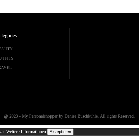
tegories
EAUTY
UTFITS
RAVEL
@ 2023 - My Personalshopper by Denise Buschkühle. All rights Reserved.
 zu.
Weitere Informationen
Akzeptieren