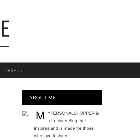
T
LEGAL ↓
ABOUT ME
M
YPERSONALSHOPPER is
a Fashion Blog that
inspires and is made for those
who love fashion.