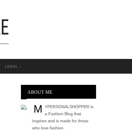
T
LEGAL ↓
ABOUT ME
M
YPERSONALSHOPPER is
a Fashion Blog that
inspires and is made for those
who love fashion.