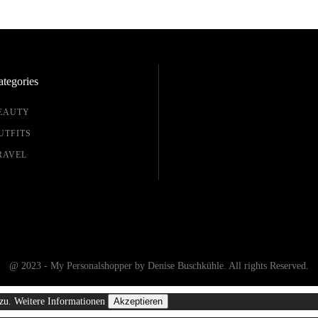
tegories
EAUTY
UTFITS
RAVEL
@ 2023 - My Personalshopper by Denise Buschkühle. All rights Reserved.
 zu.
Weitere Informationen
Akzeptieren