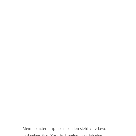
Mein nächster Trip nach London steht kurz bevor
und neben New York ist London wirklich eine