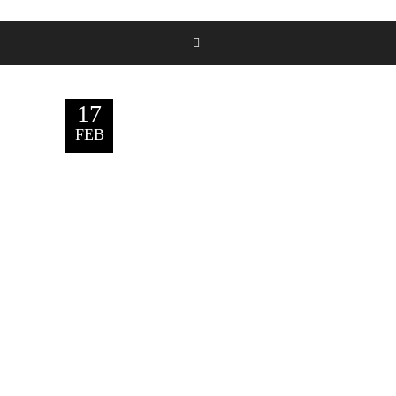
17
FEB