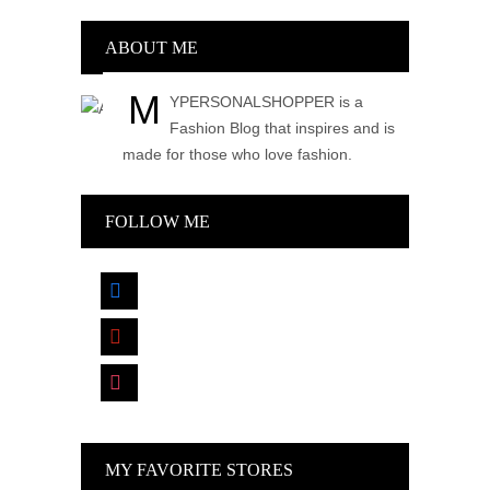
ABOUT ME
M
YPERSONALSHOPPER is a
Fashion Blog that inspires and is
made for those who love fashion.
FOLLOW ME
facebook
pinterest
instagram
MY FAVORITE STORES