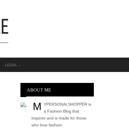
T
LEGAL ↓
ABOUT ME
M
YPERSONALSHOPPER is
a Fashion Blog that
inspires and is made for those
who love fashion.