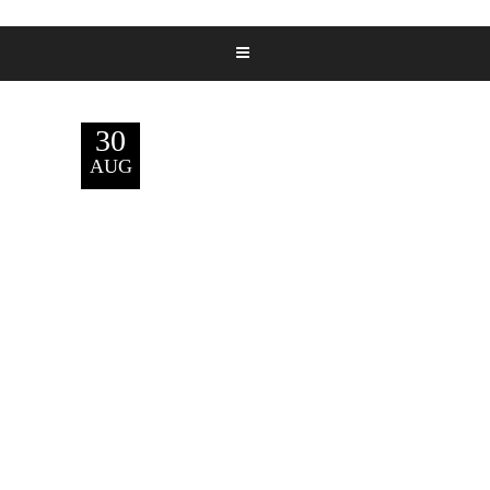
30
AUG