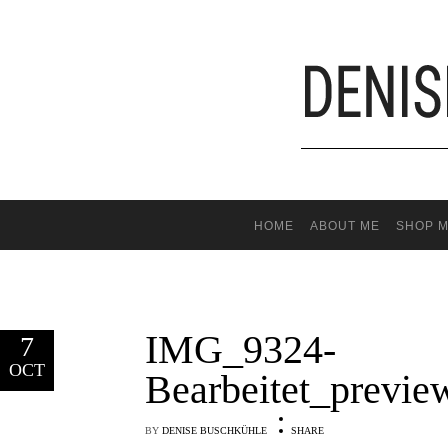
HOME
ABOUT ME
SHOP M
IMG_9324-
7
OCT
Bearbeitet_previe
BY
DENISE BUSCHKÜHLE
SHARE