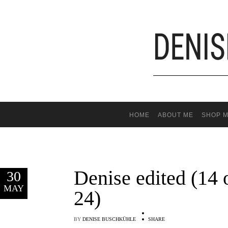
HOME
ABOUT ME
SHOP M
Denise edited (14 
30
MAY
24)
BY
DENISE BUSCHKÜHLE
SHARE