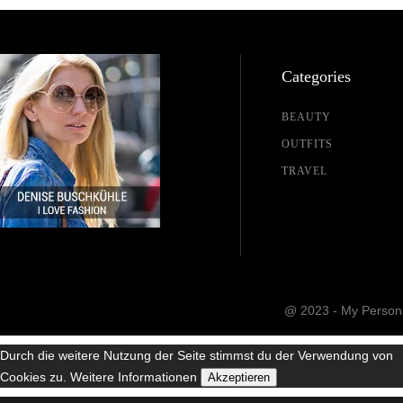
Categories
BEAUTY
OUTFITS
TRAVEL
@ 2023 - My Persona
Durch die weitere Nutzung der Seite stimmst du der Verwendung von
Cookies zu.
Weitere Informationen
Akzeptieren