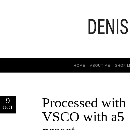
HOME
ABOUT ME
SHOP M
Processed with
9
OCT
VSCO with a5