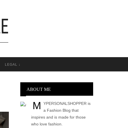
T
LEGAL ↓
ABOUT ME
M
YPERSONALSHOPPER is
a Fashion Blog that
inspires and is made for those
who love fashion.