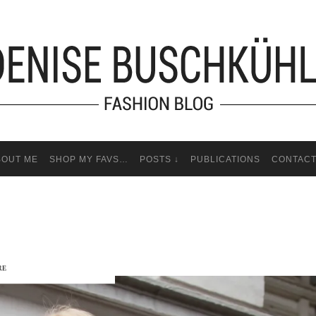
BOUT ME
SHOP MY FAVS…
POSTS ↓
PUBLICATIONS
CONTAC
RE