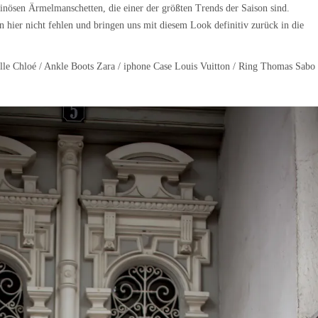
minösen Ärmelmanschetten, die einer der größten Trends der Saison sind.
hier nicht fehlen und bringen uns mit diesem Look definitiv zurück in die
lle Chloé / Ankle Boots Zara / iphone Case Louis Vuitton / Ring Thomas Sabo