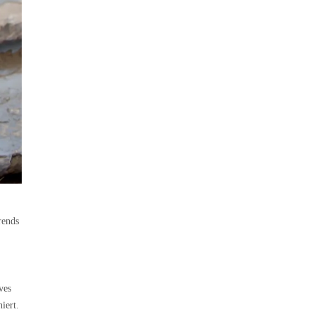
rends
ves
iert.