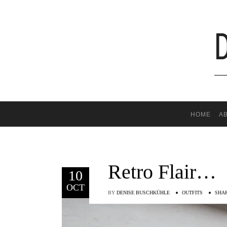
HOME
A
Retro Flair…
10
OCT
BY
DENISE BUSCHKÜHLE
OUTFITS
SHA