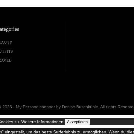
ategories
EAUTY
UTFITS
RAVEL
 2023 - My Personalshopper by Denise Buschkühle. All rights Reserve
Cookies zu.
Weitere Informationen
Akzeptieren
en" eingestellt, um das beste Surferlebnis zu ermöglichen. Wenn du d