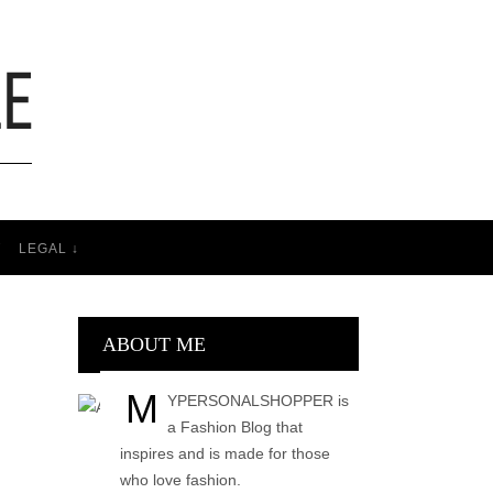
T
LEGAL ↓
ABOUT ME
M
YPERSONALSHOPPER is
a Fashion Blog that
inspires and is made for those
who love fashion.