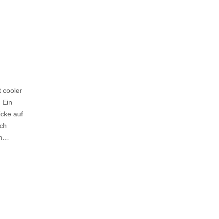
t cooler
 Ein
icke auf
uch
en…