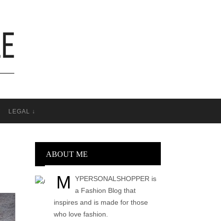
T
LEGAL ↓
ABOUT ME
M
YPERSONALSHOPPER is
a Fashion Blog that
inspires and is made for those
who love fashion.