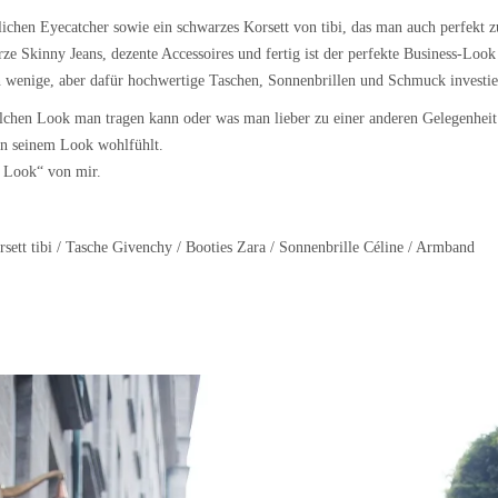
blichen Eyecatcher sowie ein schwarzes Korsett von tibi, das man auch perfekt z
e Skinny Jeans, dezente Accessoires und fertig ist der perfekte Business-Look
n wenige, aber dafür hochwertige Taschen, Sonnenbrillen und Schmuck investie
elchen Look man tragen kann oder was man lieber zu einer anderen Gelegenheit
 in seinem Look wohlfühlt.
s Look“ von mir.
sett tibi / Tasche Givenchy / Booties Zara / Sonnenbrille Céline / Armband