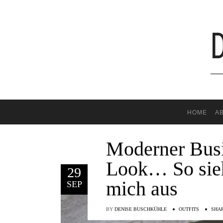
HOME
A
Moderner Busi
Look… So sieh
29
mich aus
SEP
BY
DENISE BUSCHKÜHLE
OUTFITS
SHA