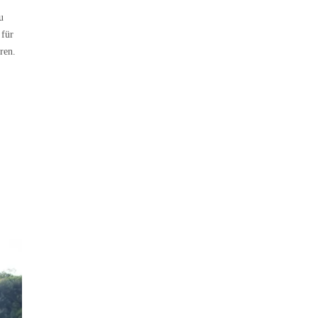
u
 für
ren.