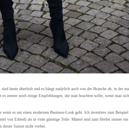
, sind heute überholt und es hängt natürlich auch von der Branche ab, in der m
bt es immer noch einige Empfehlungen, die man beachten sollte, wenn man sic
lle wenn es um einen modernen Business-Look geht. Ich investiere zum Beispiel
ntel von Edited) als in viele günstige Teile. Mäntel sind zum Herbst immer ein
 dieser Saison nicht vorbei.