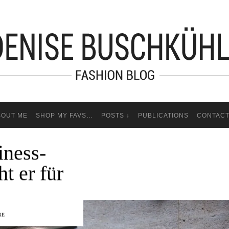
BOUT ME
SHOP MY FAVS…
POSTS ↓
PUBLICATIONS
CONTAC
ness-
t er für
RE