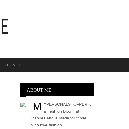
T
LEGAL ↓
ABOUT ME
M
YPERSONALSHOPPER is
a Fashion Blog that
inspires and is made for those
who love fashion.