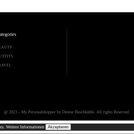
tegories
EAUTY
UTFITS
RAVEL
@ 2023 - My Personalshopper by Denise Buschkühle. All rights Reserved.
 zu.
Weitere Informationen
Akzeptieren