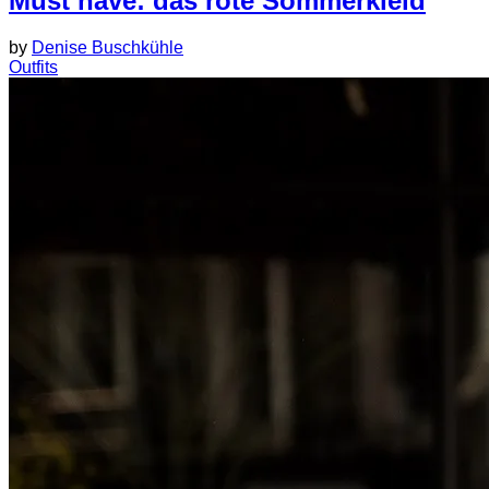
Must have: das rote Sommerkleid
by
Denise Buschkühle
Outfits