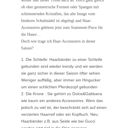
seither hält dieser Trend auch an. Doch ganz gleich
ob eher geometrische Formen oder Spangen mit
schimmernden Kristallen, das alte Image vom
biederen Schulmädel ist abgelegt und Haar-
Accessoires gehören jetzt zum Statement-Piece für
die Haare…
Doch wie trage ich Haar-Accessoires in dieser
Saison?
Die Schleife: Haarbänder zu einer Schleife
gebunden sind wieder trendy und wir werden
sie ganz sicher in dieser Saison öfter sehen.
Weniger auffällig, aber immer ein Hingucker
um einen schlichten Pferdezopf gebunden
Die Krone : Sie gehört zu Dolce&Gabbana
wie kaum ein anderes Accessoires. Wem das
jedoch zu viel ist, der beschränkt sich auf einen
verzierten Haarreif oder ein Kopftuch. Neu:
Haarbänder z.B. aus Seide wie bei Gucci
werden jetzt tief in die Stirn gezogen